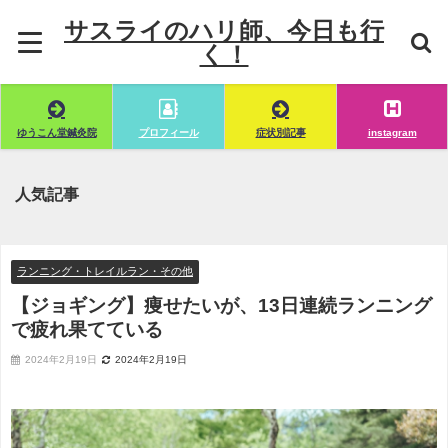
サスライのハリ師、今日も行
く！
ゆうこん堂鍼灸院
プロフィール
症状別記事
instagram
人気記事
ランニング・トレイルラン・その他
【ジョギング】痩せたいが、13日連続ランニング
で疲れ果てている
2024年2月19日
2024年2月19日