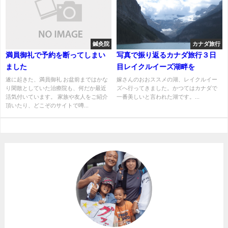
鍼灸院
カナダ旅行
満員御礼で予約を断ってしまい
写真で振り返るカナダ旅行３日
ました
目レイクルイーズ湖畔を
遂に起きた、満員御礼 お盆前まではかな
嫁さんのおおススメの湖、レイクルイー
り閑散としていた治療院も、何だか最近
ズへ行ってきました。かつてはカナダで
活気付いています。 家族や友人をご紹介
一番美しいと言われた湖です。...
頂いたり、どこぞのサイトで噂...