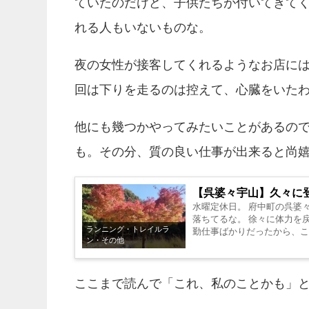
ていたのだけど、子供たちが付いてきて
れる人もいないものな。
夜の女性が接客してくれるようなお店に
回は下りを走るのは控えて、心臓をいた
他にも幾つかやってみたいことがあるの
も。その分、質の良い仕事が出来ると尚
【呉婆々宇山】久々に
水曜定休日。 府中町の呉婆
落ちてるな。 徐々に体力を戻
ランニング・トレイルラ
勤仕事ばかりだったから、こ
ン・その他
場...
ここまで読んで「これ、私のことかも」