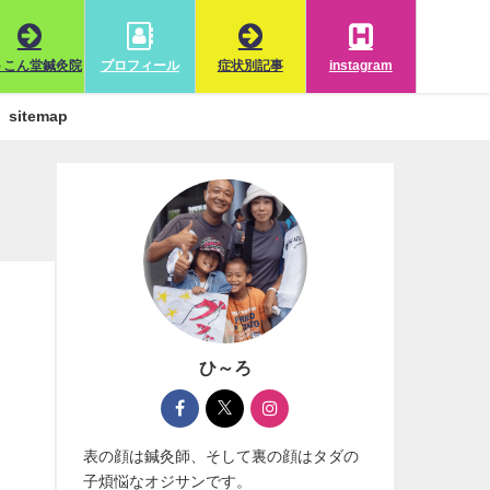
うこん堂鍼灸院
プロフィール
症状別記事
instagram
sitemap
ひ～ろ
表の顔は鍼灸師、そして裏の顔はタダの
子煩悩なオジサンです。