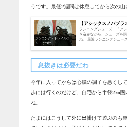
うです。最低2週間は休息してから次の山
【アシックスノバブラ
ランニングシューズ 「アシ
き込みながら、シューズを購
ランニング・トレイルラ
ね。 最近ランニングシュー
ン・その他
ニングシュー...
息抜きは必要だわ
今年に入ってからは心臓の調子を悪くし
歩には行くのだけど、自宅から半径2㎞圏
ね。
たまにはこうして外に出掛けて遊ぶのも