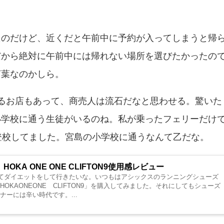
たのだけど、近くだと午前中に予約が入ってしまうと帰
だから絶対に午前中には帰れない場所を選びたかったの
言葉なのかしら。
るお店もあって、商売人は流石だなと思わせる。驚いた
小学校に通う生徒がいるのね。私が乗ったフェリーだけ
登校してました。宮島の小学校に通うなんて乙だな。
KA ONE ONE CLIFTON9使用感レビュー
してダイエットをして行きたいな。いつもはアシックスのランニングシューズ
OKAONEONE CLIFTON9」を購入してみました。それにしてもシューズ
ーには辛い時代です。...