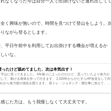
くれなくなった今は自分一人で出掛けないと連れ出して
は全く興味が無いので、時間を見つけて登山をしよう。
わりながら登るとします。
で、平日午前中を利用してお出掛けする機会が増えるか
嬉しいな。
登ったけど舐めてました、次は本気出す！
々宇山に登ってきました。 6年振りに上ったのだけど、思っていたより体力が
して、動ける身体を作って行きます。 2,020年からひたすらHP改造をして内
れから体力面の強化を図ります。 筋トレ・ジョギング・畑仕事に加えて、冬
と感じた方は、もう我慢しなくて大丈夫です。