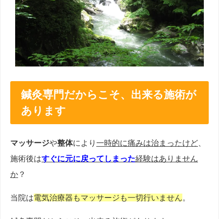
鍼灸専門だからこそ、出来る施術が
あります
マッサージ
や
整体
により
一時的に痛みは治まったけど
、
施術後は
すぐに元に戻ってしまった
経験はありません
か
？
当院は
電気治療器もマッサージも一切行いません
。