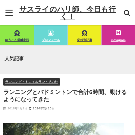
サスライのハリ師、今日も行
く！
ゆうこん堂鍼灸院
プロフィール
症状別記事
instagram
人気記事
ランニング・トレイルラン・その他
ランニングとバドミントンで合計6時間、動ける
ようになってきた
2018年4月2日
2024年2月15日