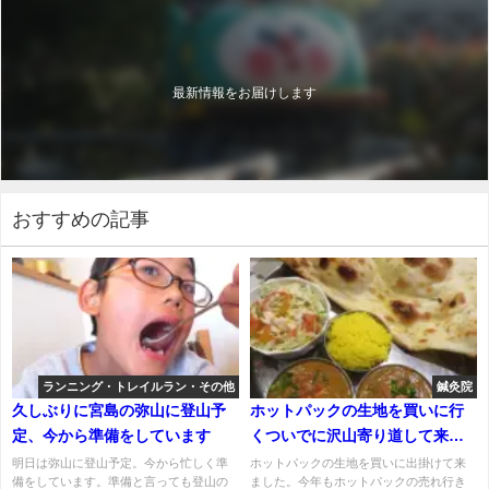
最新情報をお届けします
おすすめの記事
ランニング・トレイルラン・その他
鍼灸院
久しぶりに宮島の弥山に登山予
ホットパックの生地を買いに行
定、今から準備をしています
くついでに沢山寄り道して来ま
した
明日は弥山に登山予定。今から忙しく準
ホットパックの生地を買いに出掛けて来
備をしています。準備と言っても登山の
ました。今年もホットパックの売れ行き