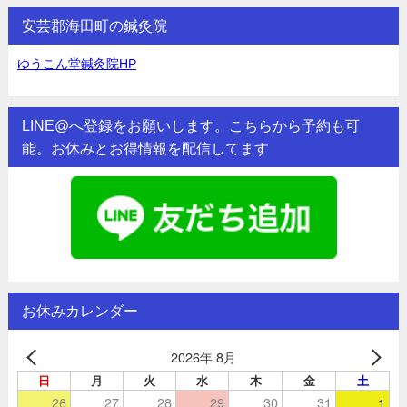
安芸郡海田町の鍼灸院
ゆうこん堂鍼灸院HP
LINE@へ登録をお願いします。こちらから予約も可
能。お休みとお得情報を配信してます
お休みカレンダー
2026年 8月
日
月
火
水
木
金
土
26
27
28
29
30
31
1