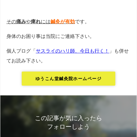
その
痛み
や
痺れ
には
鍼灸が有効
です。
身体のお困り事は当院にご連絡下さい。
個人ブログ「
サスライのハリ師、今日も行く！
」も併せ
てお読み下さい。
ゆうこん堂鍼灸院ホームページ
この記事が気に入ったら
フォローしよう