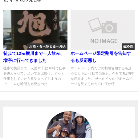
お酒・食べ物＆食べ歩き
鍼灸院
徒歩で12㎞横川まで一人飲み、
ホームページ限定割引を告知す
増亭に行ってきました
るも反応悪し
徒歩で横川まで一人酒 昨日は16時で仕事
ホームページ内だけの割引告知するも反
を終わらせて、歩いてお出掛け。ずっと
応なし おかげ様で当院も、今月で丸2周年
仕事をしていたら煮詰まってしまうの
を迎えました。 せっかくなのでホームペ
で、こんな時間も必要なのだ。 ...
ージを見てくれた方に何か特...