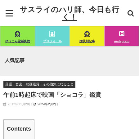
サスライのハリ師、今日も行
く！
ゆうこん堂鍼灸院
プロフィール
症状別記事
instagram
人気記事
落語・音楽・映画鑑賞・その他気になること
午前1時起床で映画「ショコラ」鑑賞
2012年11月20日
2024年2月2日
Contents