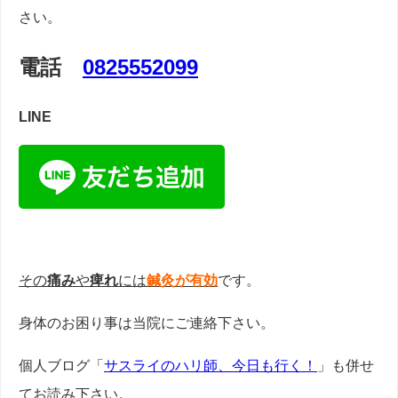
さい。
電話
0825552099
LINE
その
痛み
や
痺れ
には
鍼灸が有効
です。
身体のお困り事は当院にご連絡下さい。
個人ブログ「
サスライのハリ師、今日も行く！
」も併せ
てお読み下さい。