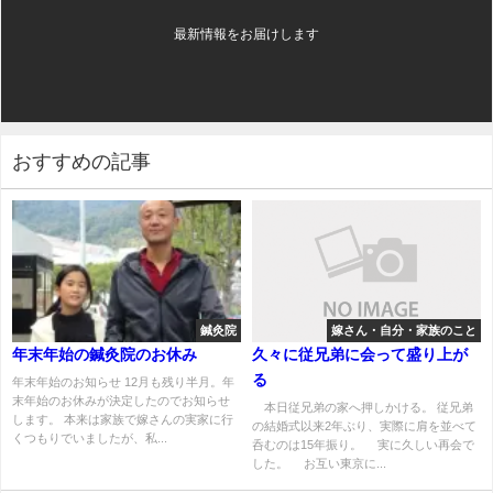
最新情報をお届けします
おすすめの記事
鍼灸院
嫁さん・自分・家族のこと
年末年始の鍼灸院のお休み
久々に従兄弟に会って盛り上が
る
年末年始のお知らせ 12月も残り半月。年
末年始のお休みが決定したのでお知らせ
本日従兄弟の家へ押しかける。 従兄弟
します。 本来は家族で嫁さんの実家に行
の結婚式以来2年ぶり、実際に肩を並べて
くつもりでいましたが、私...
呑むのは15年振り。 実に久しい再会で
した。 お互い東京に...