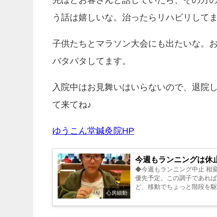
先ほどお客さんと話していたら、その方
う話は嬉しいな。治ったらリハビリして
子供たちとマラソン大会にも出たいな。
バタバタしてます。
入院中はお見舞いはいらないので、退院
て来てね♪
ゆうこん堂鍼灸院HP
今週もランニングは休
◆今週もランニング中止 相
優先予定。この調子であれば
ど、移動でちょっと階段を
心房細動
走るのはとて...