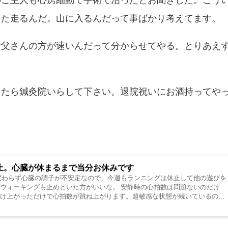
のご主人も心房細動で手術で治ったとお聞きした。こう
また走るんだ。山に入るんだって事ばかり考えてます。
お父さんの方が速いんだって分からせてやる。とりあえ
したら鍼灸院いらして下さい。退院祝いにお酒持ってや
止。心臓が休まるまで当分お休みです
変わらず心臓の調子が不安定なので、今週もランニングは休止して他の遊びを
ウォーキングも止めといた方がいいな。 安静時の心拍数は問題ないのだけ
駆け上がっただけで心拍数が跳ね上がります。超敏感な状態が続いているので