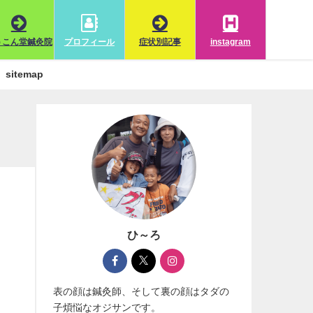
うこん堂鍼灸院
プロフィール
症状別記事
instagram
sitemap
ひ～ろ
表の顔は鍼灸師、そして裏の顔はタダの
子煩悩なオジサンです。