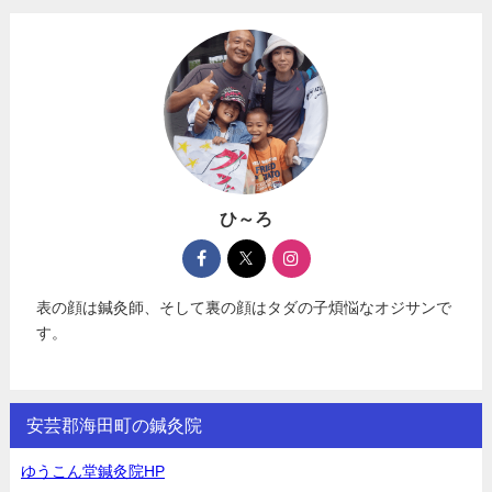
ひ～ろ
表の顔は鍼灸師、そして裏の顔はタダの子煩悩なオジサンで
す。
安芸郡海田町の鍼灸院
ゆうこん堂鍼灸院HP