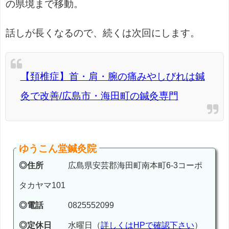
の県境まで移動。
話しが長くなるので、続くは次回にします。
【頚椎症】首・肩・腕の痛みやしびれは鍼
灸で改善/広島市・海田町の鍼灸専門
ゆうこん堂鍼灸院
◎住所
広島県安芸郡海田町南本町6-3コーポ
タカヤマ101
◎電話
0825552099
◎定休日
水曜日（
詳しくはHPで確認下さい
）