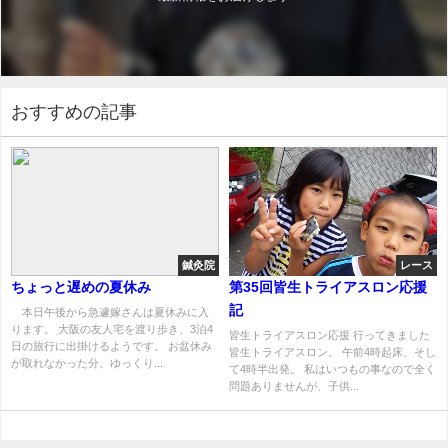
おすすめの記事
鍼灸院
レース
ちょっと遅めの夏休み
第35回皆生トライアスロン応援
記
本日午後から急遽嫁さんは夏休みに入
ります。 大阪の友人宅を渡り歩き、3泊4
皆生トライアスロン応援 行ってきました
日の旅行に出掛けるようです。 お盆休み
皆生トライアスロン。 午前4時起床、そし
が取れなかった分、ゆっくり...
て4時半出発。 私はいつもの事なので全く
問題ありませんが、子供...