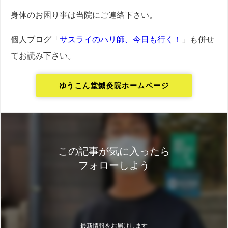
身体のお困り事は当院にご連絡下さい。
個人ブログ「
サスライのハリ師、今日も行く！
」も併せ
てお読み下さい。
ゆうこん堂鍼灸院ホームページ
この記事が気に入ったら
フォローしよう
最新情報をお届けします