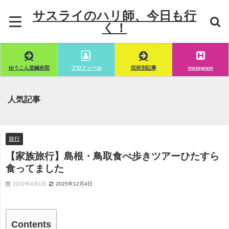
サスライのハリ師、今日も行
く！
ゆうこん堂鍼灸院
プロフィール
症状別記事
instagram
人気記事
旅行
【家族旅行】島根・鳥取食べ歩きツアーひたすら
食ってました
2022年4月1日
2025年12月4日
Contents