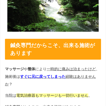
鍼灸専門だからこそ、出来る施術が
あります
マッサージ
や
整体
により
一時的に痛みは治まったけど
、
施術後は
すぐに元に戻ってしまった
経験はありません
か
？
当院は
電気治療器もマッサージも一切行いません
。