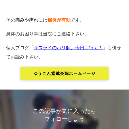
その
痛み
や
痺れ
には
鍼灸が有効
です。
身体のお困り事は当院にご連絡下さい。
個人ブログ「
サスライのハリ師、今日も行く！
」も併せ
てお読み下さい。
ゆうこん堂鍼灸院ホームページ
この記事が気に入ったら
フォローしよう