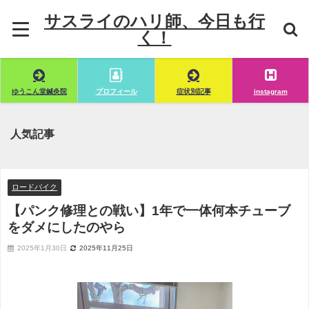
サスライのハリ師、今日も行
く！
ゆうこん堂鍼灸院
プロフィール
症状別記事
instagram
人気記事
ロードバイク
【パンク修理との戦い】1年で一体何本チューブ
をダメにしたのやら
2025年1月30日
2025年11月25日