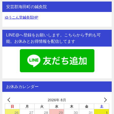
安芸郡海田町の鍼灸院
ゆうこん堂鍼灸院HP
LINE@へ登録をお願いします。こちらから予約も可
能。お休みとお得情報を配信してます
お休みカレンダー
2026年 8月
日
月
火
水
木
金
土
26
27
28
29
30
31
1