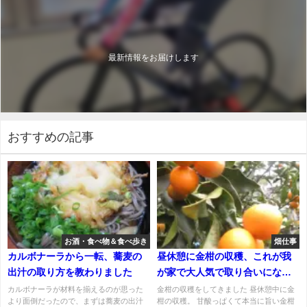
最新情報をお届けします
おすすめの記事
お酒・食べ物＆食べ歩き
畑仕事
カルボナーラから一転、蕎麦の
昼休憩に金柑の収穫、これが我
出汁の取り方を教わりました
が家で大人気で取り合いになる
のよ
カルボナーラが材料を揃えるのが思った
金柑の収穫をしてきました 昼休憩中に金
より面倒だったので、まずは蕎麦の出汁
柑の収穫。 甘酸っぱくて本当に旨い金柑