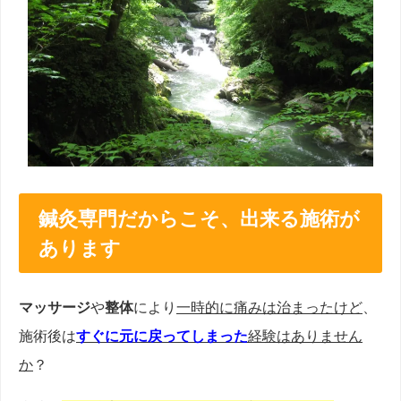
鍼灸専門だからこそ、出来る施術が
あります
マッサージ
や
整体
により
一時的に痛みは治まったけど
、
施術後は
すぐに元に戻ってしまった
経験はありません
か
？