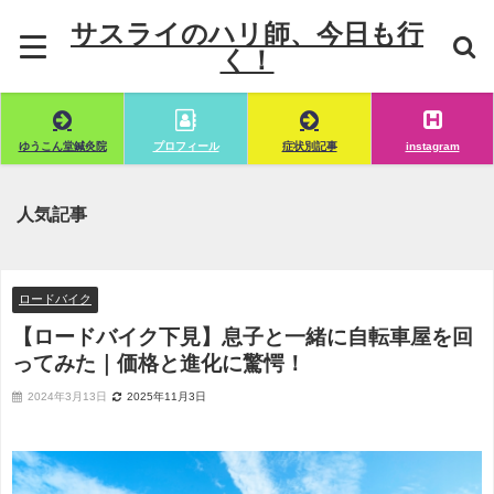
サスライのハリ師、今日も行
く！
ゆうこん堂鍼灸院
プロフィール
症状別記事
instagram
人気記事
ロードバイク
【ロードバイク下見】息子と一緒に自転車屋を回
ってみた｜価格と進化に驚愕！
2024年3月13日
2025年11月3日