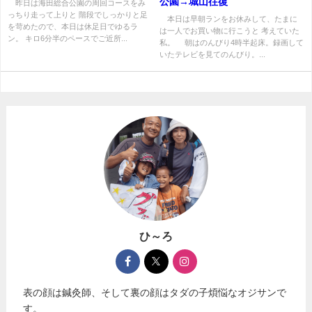
公園→城山往復
昨日は海田総合公園の周回コースをみ
っちり走って上りと 階段でしっかりと足
本日は早朝ランをお休みして、たまに
を苛めたので、本日は休足日でゆるラ
は一人でお買い物に行こうと 考えていた
ン。 キロ6分半のペースでご近所...
私。 朝はのんびり4時半起床。録画して
いたテレビを見てのんびり。...
ひ～ろ
表の顔は鍼灸師、そして裏の顔はタダの子煩悩なオジサンで
す。