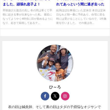
ました、頑張れ息子よ！
れてあっという間に過ぎ去った
早朝遊び人復活の兆し 冬の間は寒くて早
結局ほぼ仕事場にいた定休日 本日は定休
朝に起きる事が出来なかった私。 最近に
日なれど朝一番に予約あり。自宅に居る
なってようやく4時頃に目が覚めるように
時には受けることにしているので、1件施
なり、起きて録画してあるテ...
術を行いました。 その後は自...
ひ～ろ
表の顔は鍼灸師、そして裏の顔はタダの子煩悩なオジサンで