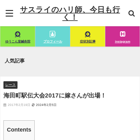
サスライのハリ師、今日も行
く！
ゆうこん堂鍼灸院
プロフィール
症状別記事
instagram
人気記事
レース
海田町駅伝大会2017に嫁さんが出場！
2017年2月19日
2024年2月5日
Contents