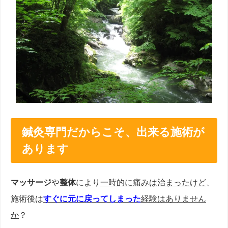
鍼灸専門だからこそ、出来る施術が
あります
マッサージ
や
整体
により
一時的に痛みは治まったけど
、
施術後は
すぐに元に戻ってしまった
経験はありません
か
？