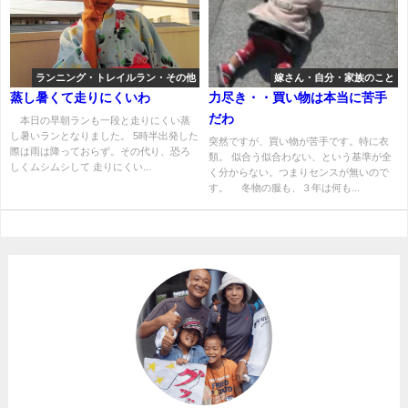
ランニング・トレイルラン・その他
嫁さん・自分・家族のこと
蒸し暑くて走りにくいわ
力尽き・・買い物は本当に苦手
だわ
本日の早朝ランも一段と走りにくい蒸
し暑いランとなりました。 5時半出発した
突然ですが、買い物が苦手です。特に衣
際は雨は降っておらず。その代り、恐ろ
類。 似合う似合わない、という基準が全
しくムシムシして 走りにくい...
く分からない。つまりセンスが無いので
す。 冬物の服も、３年は何も...