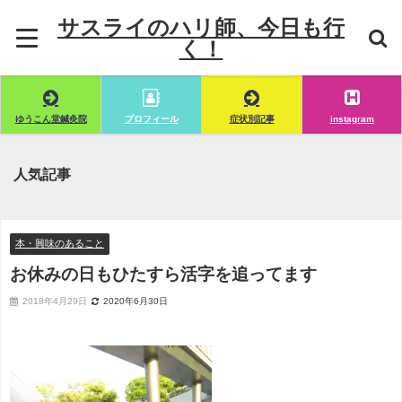
サスライのハリ師、今日も行
く！
ゆうこん堂鍼灸院
プロフィール
症状別記事
instagram
人気記事
本・興味のあること
お休みの日もひたすら活字を追ってます
2018年4月29日
2020年6月30日