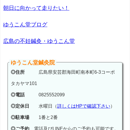
朝日に向かって走りたい！
ゆうこん堂ブログ
広島の不妊鍼灸・ゆうこん堂
ゆうこん堂鍼灸院
◎住所
広島県安芸郡海田町南本町6-3コーポ
タカヤマ101
◎電話
0825552099
◎定休日
水曜日（
詳しくはHPで確認下さい
）
◎駐車場
1番と2番
◎ご予約
電話及びLINEからのご予約も可能です。