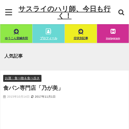
サスライのハリ師、今日も行
く！
ゆうこん堂鍼灸院
プロフィール
症状別記事
instagram
人気記事
お酒・食べ物＆食べ歩き
食パン専門店「乃が美」
2015年10月14日
2017年11月1日