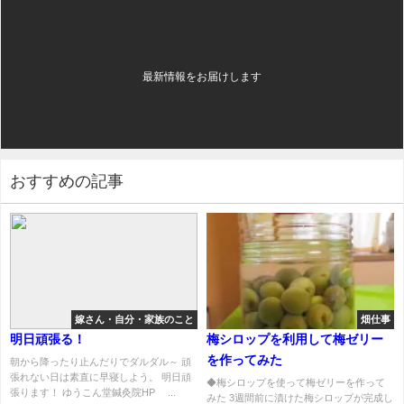
最新情報をお届けします
おすすめの記事
嫁さん・自分・家族のこと
畑仕事
明日頑張る！
梅シロップを利用して梅ゼリー
を作ってみた
朝から降ったり止んだりでダルダル～ 頑
張れない日は素直に早寝しよう。 明日頑
◆梅シロップを使って梅ゼリーを作って
張ります！ ゆうこん堂鍼灸院HP ...
みた 3週間前に漬けた梅シロップが完成し