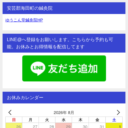
安芸郡海田町の鍼灸院
ゆうこん堂鍼灸院HP
LINE@へ登録をお願いします。こちらから予約も可
能。お休みとお得情報を配信してます
お休みカレンダー
2026年 8月
日
月
火
水
木
金
土
26
27
28
29
30
31
1