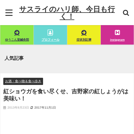
サスライのハリ師、今日も行
く！
ゆうこん堂鍼灸院
プロフィール
症状別記事
instagram
人気記事
お酒・食べ物＆食べ歩き
紅ショウガを食い尽くせ、吉野家の紅しょうがは
美味い！
2013年8月23日
2017年11月1日