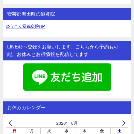
安芸郡海田町の鍼灸院
ゆうこん堂鍼灸院HP
LINE@へ登録をお願いします。こちらから予約も可
能。お休みとお得情報を配信してます
お休みカレンダー
2026年 8月
日
月
火
水
木
金
土