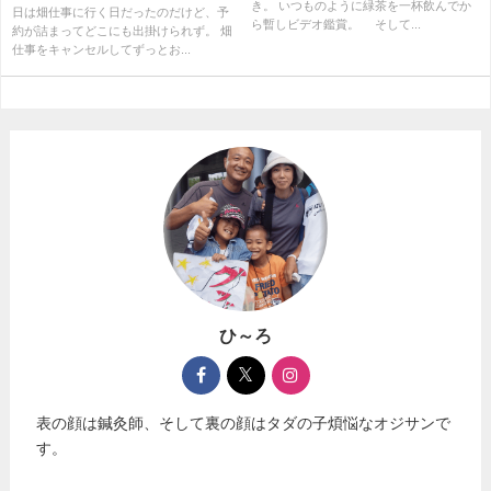
き。 いつものように緑茶を一杯飲んでか
日は畑仕事に行く日だったのだけど、予
ら暫しビデオ鑑賞。 そして...
約が詰まってどこにも出掛けられず。 畑
仕事をキャンセルしてずっとお...
ひ～ろ
表の顔は鍼灸師、そして裏の顔はタダの子煩悩なオジサンで
す。