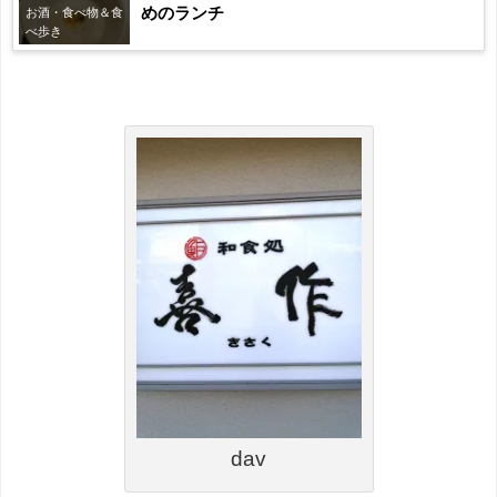
めのランチ
お酒・食べ物＆食
べ歩き
dav