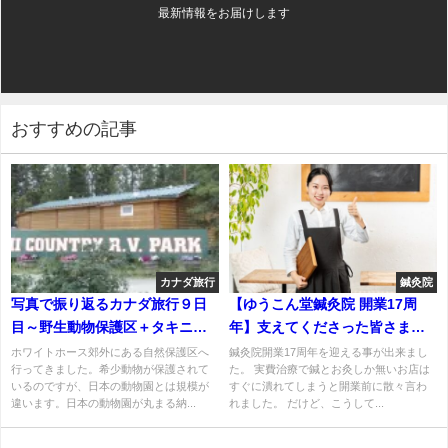
最新情報をお届けします
おすすめの記事
カナダ旅行
鍼灸院
写真で振り返るカナダ旅行９日
【ゆうこん堂鍼灸院 開業17周
目～野生動物保護区＋タキニ温
年】支えてくださった皆さまへ
泉
感謝の一日
ホワイトホース郊外にある自然保護区へ
鍼灸院開業17周年を迎える事が出来まし
行ってきました。希少動物が保護されて
た。 実費治療で鍼とお灸しか無いお店は
いるのですが、日本の動物園とは規模が
すぐに潰れてしまうと開業前に散々言わ
違います。日本の動物園が丸まる納...
れました。 だけど、こうして...