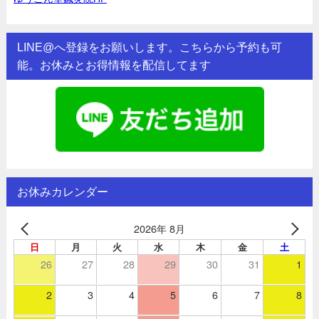
LINE@へ登録をお願いします。こちらから予約も可
能。お休みとお得情報を配信してます
お休みカレンダー
2026年 8月
日
月
火
水
木
金
土
26
27
28
29
30
31
1
2
3
4
5
6
7
8