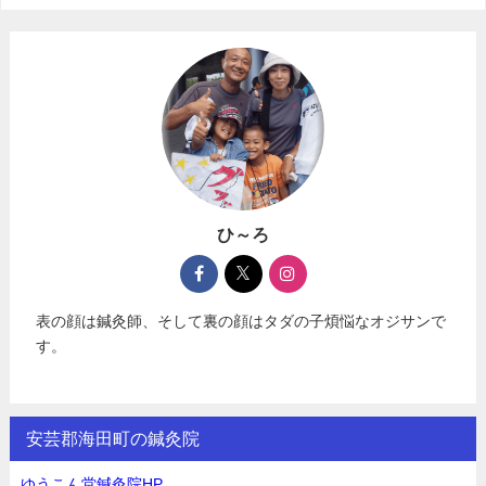
ひ～ろ
表の顔は鍼灸師、そして裏の顔はタダの子煩悩なオジサンで
す。
安芸郡海田町の鍼灸院
ゆうこん堂鍼灸院HP