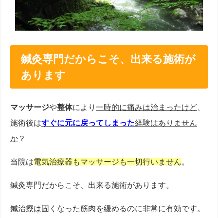
鍼灸専門だからこそ、出来る施術が
あります
マッサージ
や
整体
により
一時的に痛みは治まったけど
、
施術後は
すぐに元に戻ってしまった
経験はありません
か
？
当院は
電気治療器もマッサージも一切行いません
。
鍼灸専門だからこそ、出来る施術があります。
鍼治療は固くなった筋肉を緩めるのに非常に有効です。