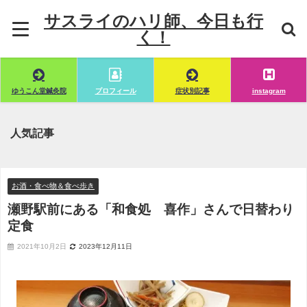
サスライのハリ師、今日も行
く！
ゆうこん堂鍼灸院
プロフィール
症状別記事
instagram
人気記事
お酒・食べ物＆食べ歩き
瀬野駅前にある「和食処 喜作」さんで日替わり
定食
2021年10月2日
2023年12月11日