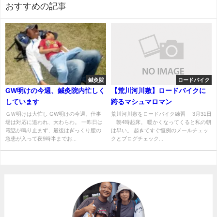
おすすめの記事
鍼灸院
ロードバイク
GW明けの今週、鍼灸院内忙しく
【荒川河川敷】ロードバイクに
しています
跨るマシュマロマン
ＧＷ明けは大忙し GW明けの今週。仕事
荒川河川敷をロードバイク練習 3月31日
場は対応に追われ、大わらわ。 一昨日は
朝4時起床。 暖かくなってくると私の朝
電話が鳴り止まず、最後はぎっくり腰の
は早い。 起きてすぐ恒例のメールチェッ
急患が入って夜9時半までお...
クとブログチェック...