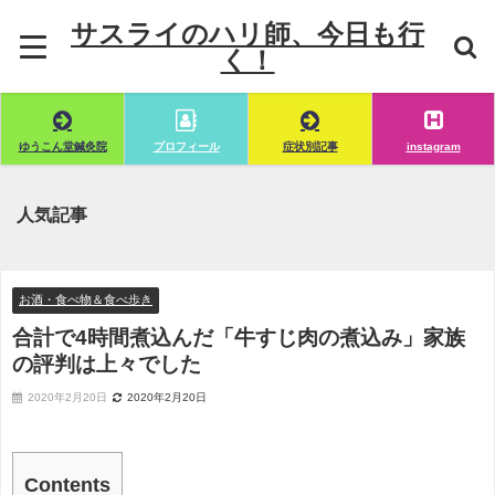
サスライのハリ師、今日も行
く！
ゆうこん堂鍼灸院
プロフィール
症状別記事
instagram
人気記事
お酒・食べ物＆食べ歩き
合計で4時間煮込んだ「牛すじ肉の煮込み」家族
の評判は上々でした
2020年2月20日
2020年2月20日
Contents