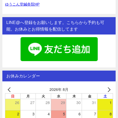
ゆうこん堂鍼灸院HP
LINE@へ登録をお願いします。こちらから予約も可
能。お休みとお得情報を配信してます
お休みカレンダー
2026年 8月
日
月
火
水
木
金
土
26
27
28
29
30
31
1
2
3
4
5
6
7
8