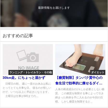
最新情報をお届けします
おすすめの記事
ランニング・トレイルラン・その他
ダイエット
30km走。にちょっと届かず
【糖質制限】タンパク質中心の
食生活で効率的に痩せるダイエ
日曜日の朝。 週に一度のお休みは私に
とってとても大事な日。 寝るのが惜しい
ット方法
人体の構成成分の1％しか必要としない糖
ので、いつも以上に早起きになります。
質。 この糖質を制限する事によって引き
土曜日は仕事が6時までの...
締まった肉体を手に入れるのが今回の目
標。 しかし糖質を制限すると...