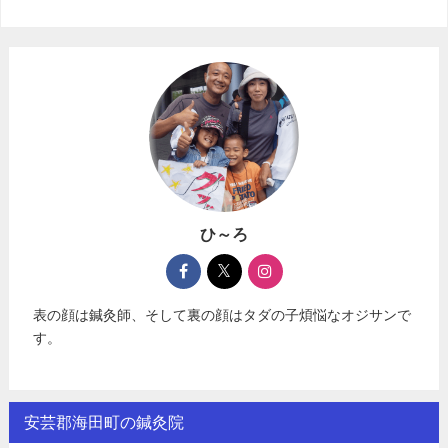
ひ～ろ
表の顔は鍼灸師、そして裏の顔はタダの子煩悩なオジサンで
す。
安芸郡海田町の鍼灸院