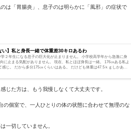
私のは「胃腸炎」、息子のは明らかに「風邪」の症状で
ない】私と身長一緒で体重差30キロあるわ
中学２年生になる息子の巨大化が止まりません。 小学校高学年から急激に身
向に止まる気配がありません。 現在、私とほぼ身長は一緒。 176㎝ある私よ
感じ。 だから多分175㎝くらいはある。 だけども体重は47.5ｋｇしかあ
と感じた方は、もう我慢しなくて大丈夫です。
台の個室で、一人ひとりの体の状態に合わせて無理のな
要は一切していません。