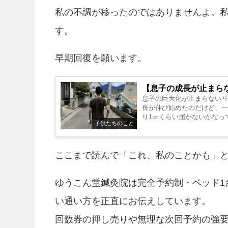
私の不調が移ったのではありませんよ。
す。
早期回復を願います。
【息子の成長が止まら
息子の巨大化が止まらない 
長が伸び始めたのだけど、一
り1㎝くらい届かないかなって
子供たちのこと
り...
ここまで読んで「これ、私のことかも」
ゆうこん堂鍼灸院は完全予約制・ベッド1
い通い方を正直にお伝えしています。
回数券の押し売りや無理な次回予約の強