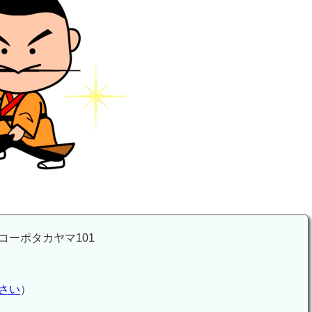
ーポタカヤマ101
さい
）