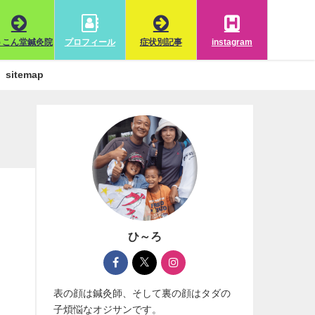
うこん堂鍼灸院
プロフィール
症状別記事
instagram
sitemap
ひ～ろ
表の顔は鍼灸師、そして裏の顔はタダの
子煩悩なオジサンです。