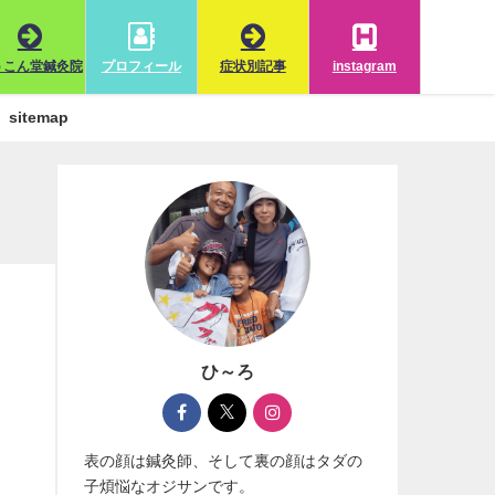
うこん堂鍼灸院
プロフィール
症状別記事
instagram
sitemap
ひ～ろ
表の顔は鍼灸師、そして裏の顔はタダの
子煩悩なオジサンです。