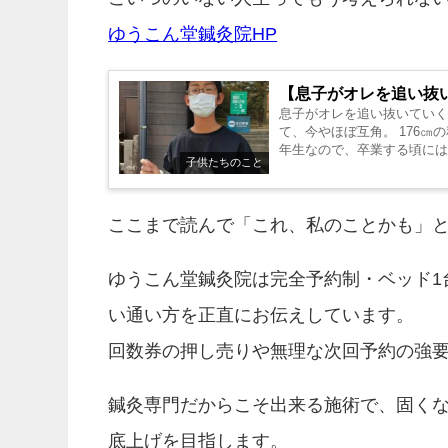
ゆうこん堂鍼灸院HP
【息子がオレを追い抜
息子がオレを追い抜いていく
て、今やほぼ互角。 176
年生なので、卒業する頃には
子供たちのこと
覚えて...
ここまで読んで「これ、私のことかも」
ゆうこん堂鍼灸院は完全予約制・ベッド1
い通い方を正直にお伝えしています。
回数券の押し売りや無理な次回予約の強
鍼灸専門だからこそ出来る施術で、固く
底上げを目指します。