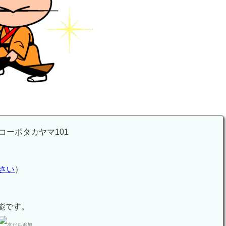
ーポタカヤマ101
さい
）
能です。