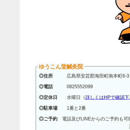
ゆうこん堂鍼灸院
◎住所
広島県安芸郡海田町南本町6-3コ
◎電話
0825552099
◎定休日
水曜日（
詳しくはHPで確認下
◎駐車場
1番と2番
◎ご予約
電話及びLINEからのご予約も可