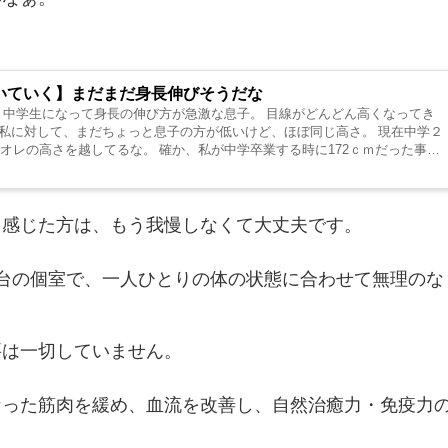
いていく】まだまだ身長伸びそうだな
 中学生になって身長の伸び方が急激な息子。 目線がどんどん高くなってき
㎝の私に対して、まだちょっと息子の方が低いけど、ほぼ同じ高さ。 現在中学２
オレの高さを越してるな。 確か、私が中学卒業する時に172ｃｍだった事を
と感じた方は、もう我慢しなくて大丈夫です。
台の個室で、一人ひとりの体の状態に合わせて無理のな
要は一切していません。
なった筋肉を緩め、血流を改善し、自然治癒力・免疫力