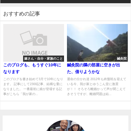
おすすめの記事
嫁さん・自分・家族のこと
鍼灸院
このブログも、もうすぐ10年に
鍼灸院の隣の部屋に空きが出
なります
た、借りようかな
このブログを書き始めて3月で10年になり
運命の分かれ道 2012年も終盤戦を迎えて
ます。 記事にして2300記事、結構な量に
いる今、我が家とゆうこん堂に激震
なりました。 一番最初に娘が登場する記
が！！ そろそろ離婚かって声が聞こえて
事がこちら「我が家の...
きそうですが、離婚問題は結...