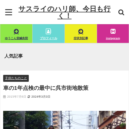
サスライのハリ師、今日も行
く！
ゆうこん堂鍼灸院
プロフィール
症状別記事
instagram
人気記事
子供たちのこと
車の1年点検の最中に呉市街地散策
2015年7月6日
2024年3月3日