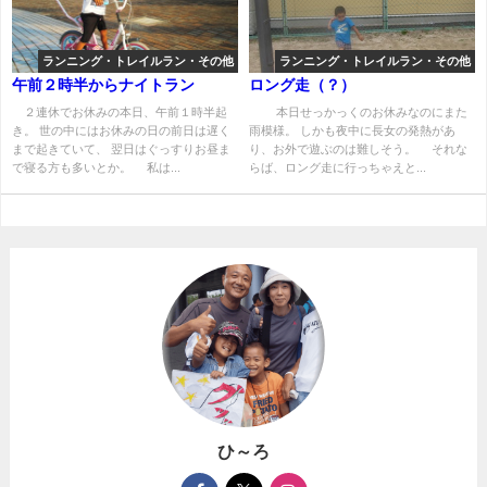
ランニング・トレイルラン・その他
ランニング・トレイルラン・その他
午前２時半からナイトラン
ロング走（？）
２連休でお休みの本日、午前１時半起
本日せっかっくのお休みなのにまた
き。 世の中にはお休みの日の前日は遅く
雨模様。 しかも夜中に長女の発熱があ
まで起きていて、 翌日はぐっすりお昼ま
り、お外で遊ぶのは難しそう。 それな
で寝る方も多いとか。 私は...
らば、ロング走に行っちゃえと...
ひ～ろ