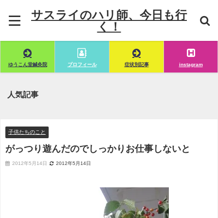
サスライのハリ師、今日も行
く！
ゆうこん堂鍼灸院
プロフィール
症状別記事
instagram
人気記事
子供たちのこと
がっつり遊んだのでしっかりお仕事しないと
2012年5月14日
2012年5月14日