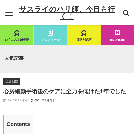
サスライのハリ師、今日も行
く！
ゆうこん堂鍼灸院
プロフィール
症状別記事
instagram
人気記事
心房細動
心房細動手術後のケアに全力を傾けた1年でした
2016年12月9日
2024年2月3日
Contents