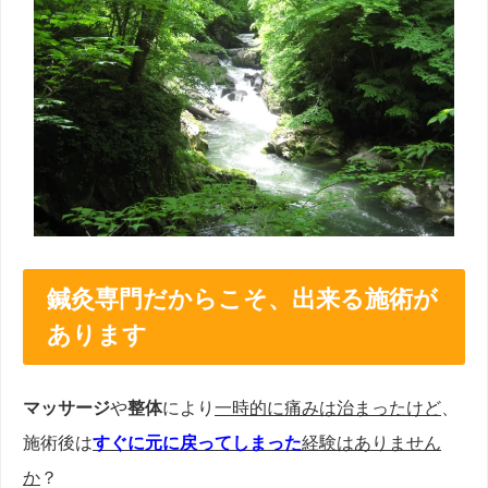
鍼灸専門だからこそ、出来る施術が
あります
マッサージ
や
整体
により
一時的に痛みは治まったけど
、
施術後は
すぐに元に戻ってしまった
経験はありません
か
？