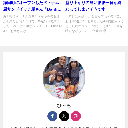
海田町にオープンしたベトナム
盛り上がりの無いまま一日が終
風サンドイッチ屋さん「Banh
わってしまいそうです
Mi 39」
海田町にベトナム風サンドイッチのお店
本日は休診日。 と言っても私の場合、
が出来たと聞きつけて、早速行って来ま
起床時間は平日と同じ。朝4時前起床（え
した。 ベトナム風サンドイッチ「Banh Mi
ぇ、ただのジジイです）。 熱い日本茶を
39」 お客さんから...
啜りながら、テレビの前で瞑...
ひ～ろ