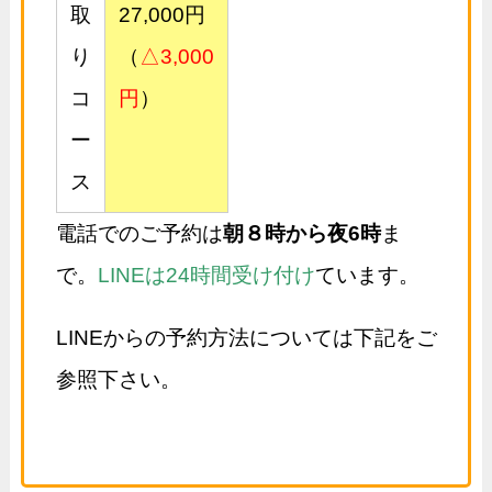
取
27,000円
り
（
△3,000
コ
円
）
ー
ス
電話でのご予約は
朝８時から夜6時
ま
で。
LINEは24時間受け付け
ています。
LINEからの予約方法については下記をご
参照下さい。