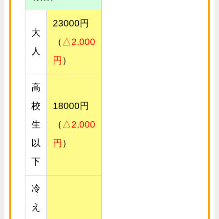
23000円
大
（
△2,000
人
円
）
高
校
18000円
生
（
△2,000
以
円
）
下
冷
え