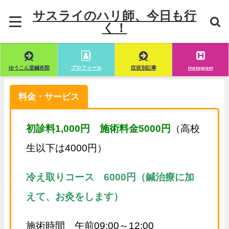
サスライのハリ師、今日も行
く！
ゆうこん堂鍼灸院
プロフィール
症状別記事
instagram
料金・サービス
初診料1,000円 施術料金5000円
（高校
生以下は4000円）
冷え取りコース 6000円（鍼治療に加
えて、お灸をします）
施術時間 午前09:00～12:00