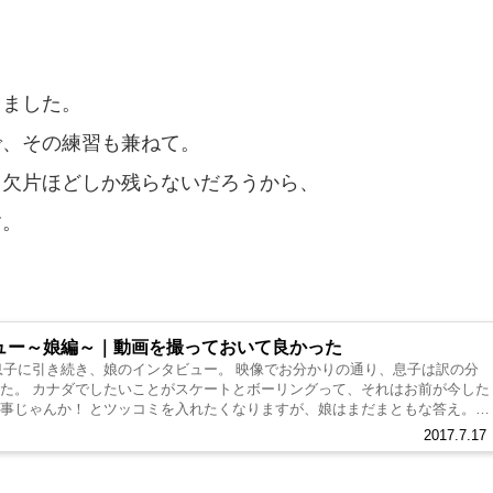
りました。
で、その練習も兼ねて。
て欠片ほどしか残らないだろうから、
す。
ュー～娘編～｜動画を撮っておいて良かった
息子に引き続き、娘のインタビュー。 映像でお分かりの通り、息子は訳の分
た。 カナダでしたいことがスケートとボーリングって、それはお前が今した
事じゃんか！ とツッコミを入れたくなりますが、娘はまだまともな答え。
2017.7.17