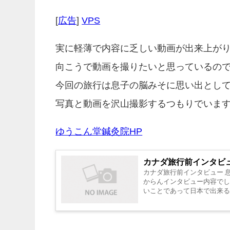
[
広告
]
VPS
実に軽薄で内容に乏しい動画が出来上が
向こうで動画を撮りたいと思っているの
今回の旅行は息子の脳みそに思い出とし
写真と動画を沢山撮影するつもりでいま
ゆうこん堂鍼灸院HP
カナダ旅行前インタビ
カナダ旅行前インタビュー 
からんインタビュー内容でし
いことであって日本で出来る
１年前から英...