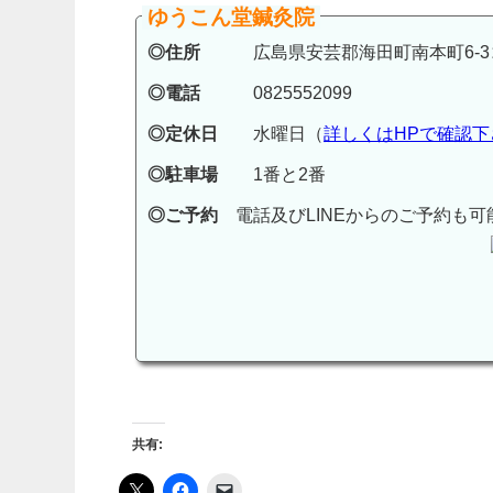
ゆうこん堂鍼灸院
◎住所
広島県安芸郡海田町南本町6-3コ
◎電話
0825552099
◎定休日
水曜日（
詳しくはHPで確認下
◎駐車場
1番と2番
◎ご予約
電話及びLINEからのご予約も可
共有: