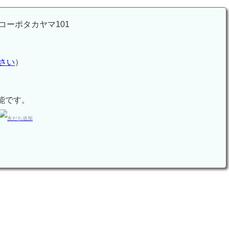
ーポタカヤマ101
さい
）
能です。