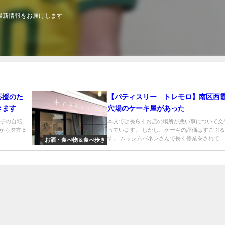
最新情報をお届けします
応援のた
【パティスリー トレモロ】南区西
きます
穴場のケーキ屋があった
息子の自転
本文では長らくお店の場所が悪い事について文
時から夕方５
っています。 しかし、ケーキの評価はすごぶ
す。 ムッシムパネンさんで長く修業をされて...
お酒・食べ物＆食べ歩き