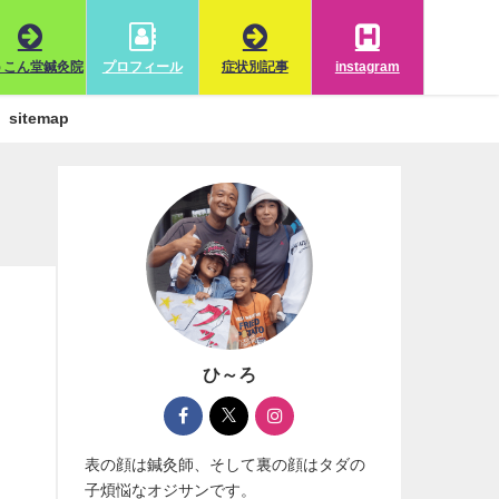
うこん堂鍼灸院
プロフィール
症状別記事
instagram
sitemap
ひ～ろ
表の顔は鍼灸師、そして裏の顔はタダの
子煩悩なオジサンです。