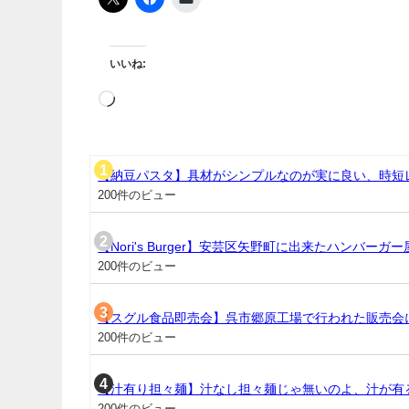
いいね:
【納豆パスタ】具材がシンプルなのが実に良い、時短
200件のビュー
【Nori's Burger】安芸区矢野町に出来たハンバー
200件のビュー
【スグル食品即売会】呉市郷原工場で行われた販売会
200件のビュー
【汁有り担々麺】汁なし担々麺じゃ無いのよ、汁が有
200件のビュー