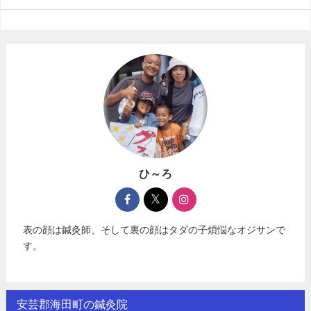
ひ～ろ
表の顔は鍼灸師、そして裏の顔はタダの子煩悩なオジサンで
す。
安芸郡海田町の鍼灸院