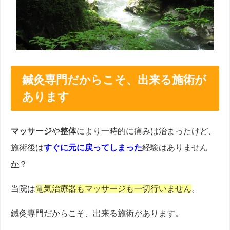
鍼灸専門だからこそ、出来る施術が
あります
マッサージ
や
整体
により
一時的に痛みは治まったけど
、
施術後は
すぐに元に戻ってしまった
経験はありません
か
？
当院は
電気治療器もマッサージも一切行いません
。
鍼灸専門だからこそ、出来る施術があります。