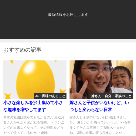
最新情報をお届けします
おすすめの記事
本・興味のあること
嫁さん・自分・家族のこと
小さな楽しみを沢山集めて小さ
嫁さんと子供がいないけど、い
な趣味を増やしてます
つもと変わらない日常
興味の範囲は幾らでも広がるのだ 最近お
嫁さんと子供のいない日が始まりまし
客さんからよく聞かれる質問。 ・ランニ
た。 淋しいかと思っていたけど、やる事
ングが出来なくなって、その時間をどう
多くてそんな事感じてる暇ありません
やって使っているのか ・趣味...
ね。 3度の食事の事も考えないとい...