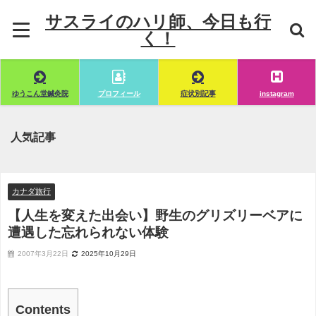
サスライのハリ師、今日も行
く！
ゆうこん堂鍼灸院
プロフィール
症状別記事
instagram
人気記事
カナダ旅行
【人生を変えた出会い】野生のグリズリーベアに
遭遇した忘れられない体験
2007年3月22日
2025年10月29日
Contents