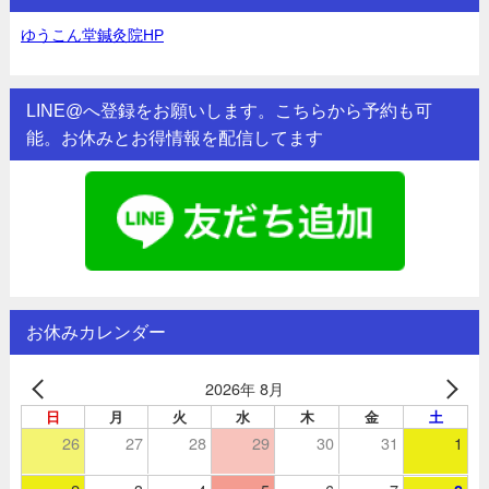
ゆうこん堂鍼灸院HP
LINE@へ登録をお願いします。こちらから予約も可
能。お休みとお得情報を配信してます
お休みカレンダー
2026年 8月
日
月
火
水
木
金
土
26
27
28
29
30
31
1