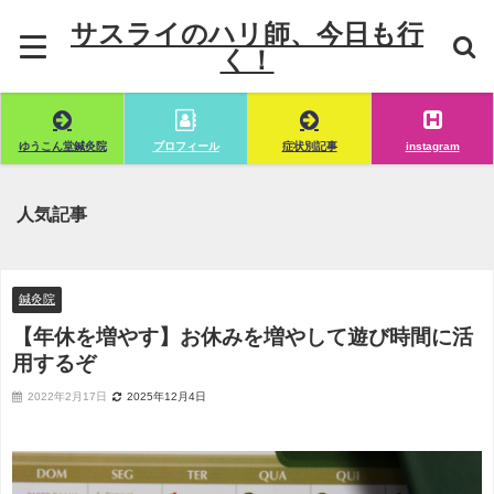
サスライのハリ師、今日も行
く！
ゆうこん堂鍼灸院
プロフィール
症状別記事
instagram
人気記事
鍼灸院
【年休を増やす】お休みを増やして遊び時間に活
用するぞ
2022年2月17日
2025年12月4日