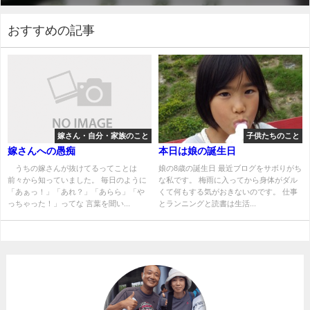
おすすめの記事
嫁さん・自分・家族のこと
子供たちのこと
嫁さんへの愚痴
本日は娘の誕生日
うちの嫁さんが抜けてるってことは
娘の8歳の誕生日 最近ブログをサボりがち
前々から知っていました。 毎日のように
な私です。 梅雨に入ってから身体がダル
「あぁっ！」「あれ？」「あらら」「や
くて何もする気がおきないのです。 仕事
っちゃった！」ってな 言葉を聞い...
とランニングと読書は生活...