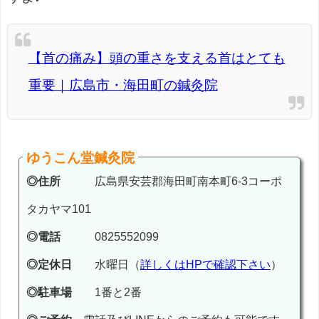
【首の痛み】頭の重さを支える首はとても
重要｜広島市・海田町の鍼灸院
ゆうこん堂鍼灸院
◎住所
広島県安芸郡海田町南本町6-3コーポ
タカヤマ101
◎電話
0825552099
◎定休日
水曜日（
詳しくはHPで確認下さい
）
◎駐車場
1番と2番