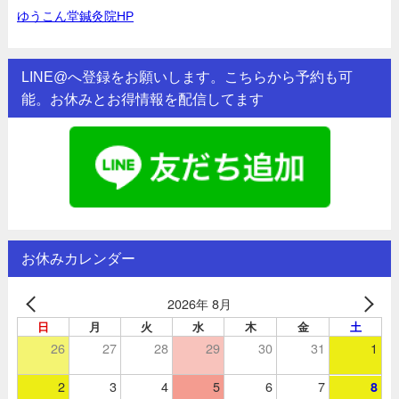
ゆうこん堂鍼灸院HP
LINE@へ登録をお願いします。こちらから予約も可
能。お休みとお得情報を配信してます
お休みカレンダー
2026年 8月
日
月
火
水
木
金
土
26
27
28
29
30
31
1
2
3
4
5
6
7
8