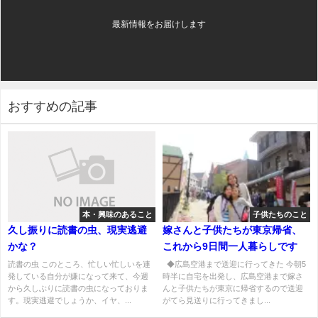
最新情報をお届けします
おすすめの記事
本・興味のあること
子供たちのこと
久し振りに読書の虫、現実逃避
嫁さんと子供たちが東京帰省、
かな？
これから9日間一人暮らしです
読書の虫 このところ、忙しい忙しいを連
◆広島空港まで送迎に行ってきた 今朝5
発している自分が嫌になって来て、今週
時半に自宅を出発し、広島空港まで嫁さ
から久しぶりに読書の虫になっておりま
んと子供たちが東京に帰省するので送迎
す。現実逃避でしょうか、イヤ、...
がてら見送りに行ってきまし...