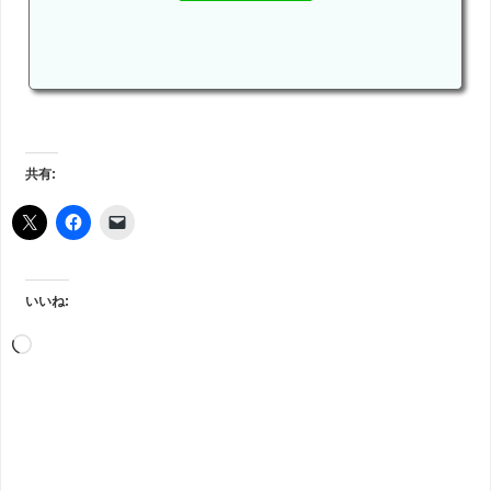
共有:
いいね: