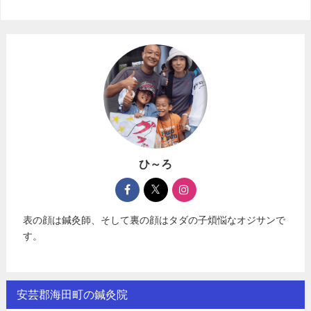
ひ～ろ
表の顔は鍼灸師、そして裏の顔はタダの子煩悩なオジサンで
す。
安芸郡海田町の鍼灸院