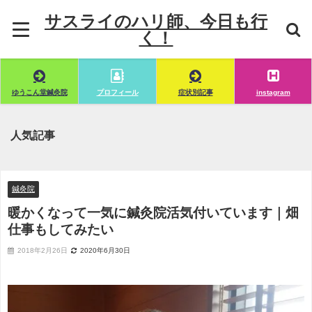
サスライのハリ師、今日も行
く！
ゆうこん堂鍼灸院
プロフィール
症状別記事
instagram
人気記事
鍼灸院
暖かくなって一気に鍼灸院活気付いています｜畑
仕事もしてみたい
2018年2月26日
2020年6月30日