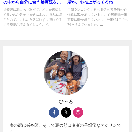
の中から自分に合う治療院を選
増か、心拍上がってるわ
ぶコツ
治療院は沢山あり過ぎて、どこを選択し
早朝ランニングするも 最近の安静時の心
て良いのか分かりませんよね。 無駄に増
拍数は52を示しています。 心房細動手術
えたので、これから選ばれずに潰れて行
直後は80を超えていたし、手術後1年でも
く治療院が増えるでしょう。 今...
70を超えていました。...
ひ～ろ
表の顔は鍼灸師、そして裏の顔はタダの子煩悩なオジサンで