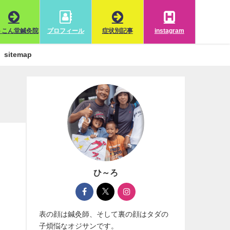
うこん堂鍼灸院
プロフィール
症状別記事
instagram
sitemap
ひ～ろ
表の顔は鍼灸師、そして裏の顔はタダの
子煩悩なオジサンです。