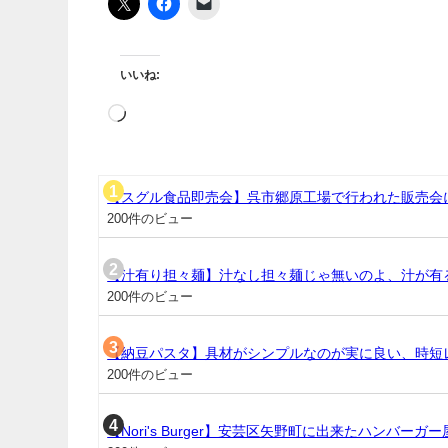
いいね:
【スグル食品即売会】呉市郷原工場で行われた販売会
200件のビュー
【汁有り担々麺】汁なし担々麺じゃ無いのよ、汁が有
200件のビュー
【納豆パスタ】具材がシンプルなのが実に良い、時短
200件のビュー
【Nori's Burger】安芸区矢野町に出来たハンバー