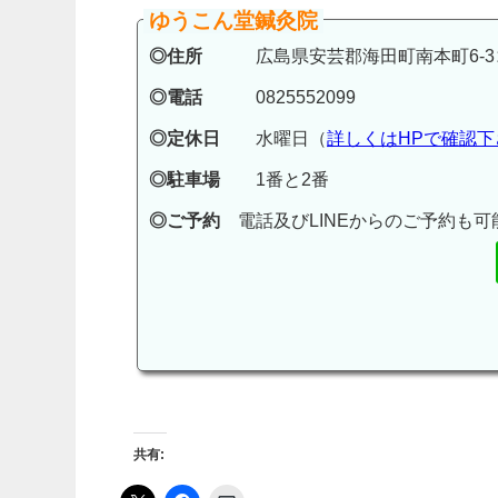
ゆうこん堂鍼灸院
◎住所
広島県安芸郡海田町南本町6-3コ
◎電話
0825552099
◎定休日
水曜日（
詳しくはHPで確認下
◎駐車場
1番と2番
◎ご予約
電話及びLINEからのご予約も可
共有: