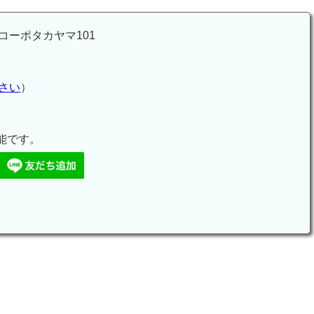
ーポタカヤマ101
さい
）
能です。