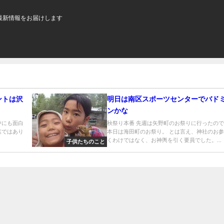
最新情報をお届けします
ントは沢
明日は南区スポーツセンターでバド
ンかな
中にも面白
秋祭り本番 先週は矢野町のお祭りに行ったの
葉ではあり
本日は海田町のお祭り。 とは言え、神社のお
くわけではなく、お神輿を引く要員でした。...
子供たちのこと