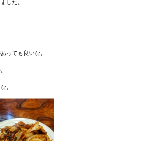
みました。
。
があっても良いな。
か。
たな。