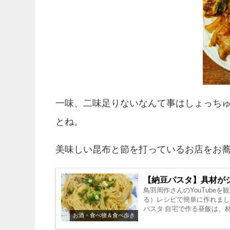
一味、二味足りないなんて事はしょっち
とね。
美味しい昆布と節を打っているお店をお
【納豆パスタ】具材が
鳥羽周作さんのYouTube
る）レシピで簡単に作れまし
パスタ 自宅で作る昼飯は、
お酒・食べ物＆食べ歩き
れも買...