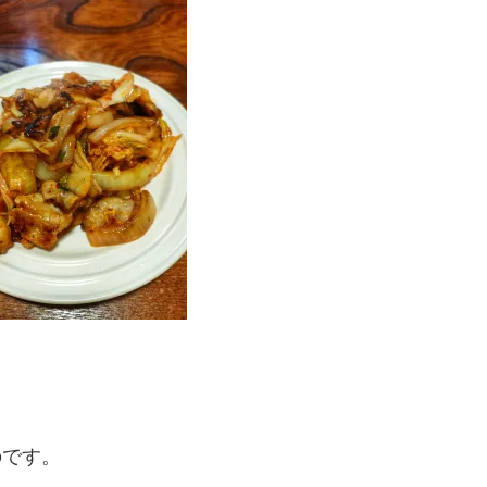
。
のです。