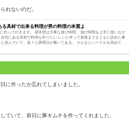
てられないのだ。
ある具材で出来る料理が男の料理の本質よ
に作って行きます。 昼休憩は大事な遊び時間。 遊び時間を上手に使いなが
 自宅にある具材で料理を作りたい レシピ本って最後までまともに読めた事
っと並んでいて、延々と調理法が書いてある。 そんなにハードルを高めてど
曜日に作ったか忘れてしまいました。
入していて、前日に豚キムチを作ってくれました。