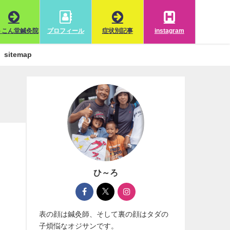
うこん堂鍼灸院
プロフィール
症状別記事
instagram
sitemap
ひ～ろ
表の顔は鍼灸師、そして裏の顔はタダの
子煩悩なオジサンです。